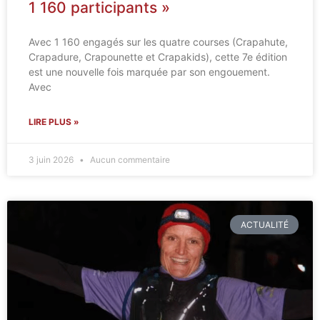
1 160 participants »
Avec 1 160 engagés sur les quatre courses (Crapahute,
Crapadure, Crapounette et Crapakids), cette 7e édition
est une nouvelle fois marquée par son engouement.
Avec
LIRE PLUS »
3 juin 2026
Aucun commentaire
ACTUALITÉ