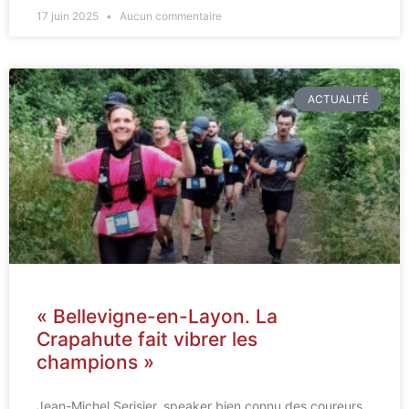
17 juin 2025
Aucun commentaire
ACTUALITÉ
« Bellevigne-en-Layon. La
Crapahute fait vibrer les
champions »
Jean-Michel Serisier, speaker bien connu des coureurs